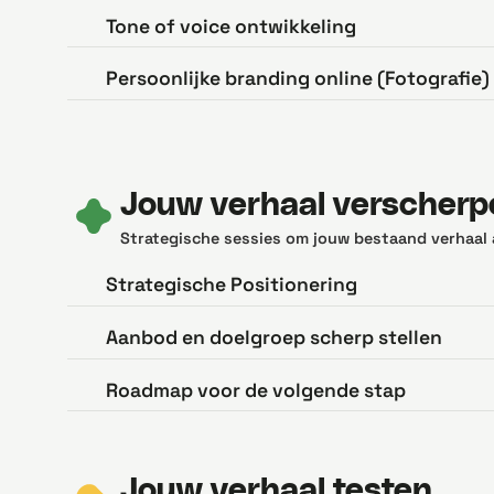
Tone of voice ontwikkeling
Persoonlijke branding online (Fotografie)
Jouw verhaal verscherp
Strategische sessies om jouw bestaand verhaal 
Strategische Positionering
Aanbod en doelgroep scherp stellen
Roadmap voor de volgende stap
Jouw verhaal testen